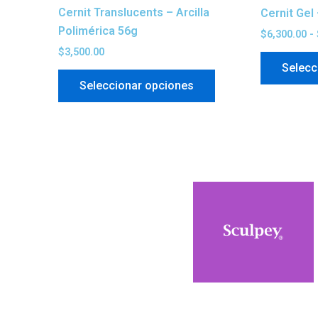
la
Cernit Translucents – Arcilla
Cernit Gel 
página
Polimérica 56g
$
6,300.00
-
de
$
3,500.00
producto
Selecc
Seleccionar opciones