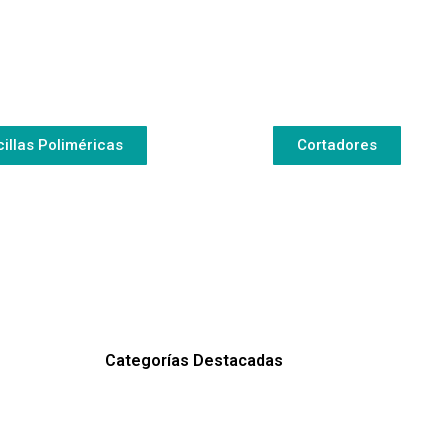
cillas Poliméricas
Cortadores
Categorías Destacadas
Rango
Este
Es
de
producto
pr
precios: