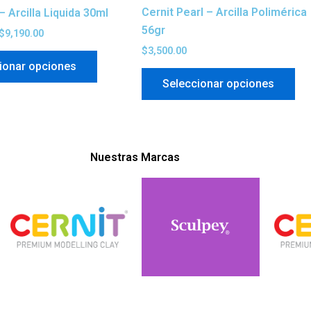
la
la
Cernit Pearl – Arcilla Polimérica
– Arcilla Liquida 30ml
página
pá
56gr
$
9,190.00
de
de
$
3,500.00
producto
pr
ionar opciones
Seleccionar opciones
Nuestras Marcas