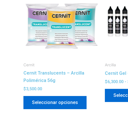
tiene
múltiples
variantes.
Las
opciones
se
pueden
elegir
en
Cernit
Arcilla
la
Cernit Translucents – Arcilla
Cernit Gel 
página
Polimérica 56g
$
6,300.00
-
de
$
3,500.00
producto
Selecc
Seleccionar opciones