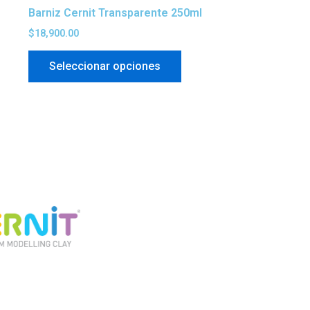
la
Barniz Cernit Transparente 250ml
gina
página
$
18,900.00
de
oducto
producto
Seleccionar opciones