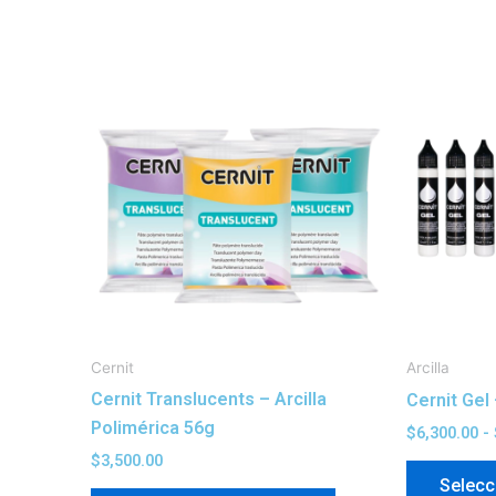
Este
producto
tiene
múltiples
variantes.
Las
opciones
se
pueden
elegir
en
Cernit
Arcilla
la
Cernit Translucents – Arcilla
Cernit Gel 
página
Polimérica 56g
$
6,300.00
-
de
$
3,500.00
producto
Selecc