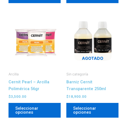
producto
prod
Este
Este
producto
prod
tiene
tien
múltiples
múlt
variantes.
vari
Las
Las
AGOTADO
opciones
opc
se
se
pueden
pue
Arcilla
Sin categoría
elegir
elegi
Cernit Pearl – Arcilla
Barniz Cernit
en
en
Polimérica 56gr
Transparente 250ml
la
la
$
3,500.00
$
18,900.00
página
pági
Seleccionar
Seleccionar
de
de
opciones
opciones
producto
prod