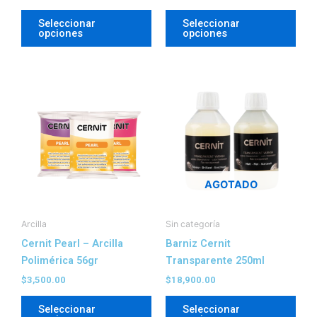
página
pági
Seleccionar
Seleccionar
de
de
opciones
opciones
producto
prod
Este
Este
producto
prod
tiene
tien
múltiples
múlt
variantes.
vari
Las
Las
AGOTADO
opciones
opc
se
se
pueden
pue
Arcilla
Sin categoría
elegir
elegi
Cernit Pearl – Arcilla
Barniz Cernit
en
en
Polimérica 56gr
Transparente 250ml
la
la
$
3,500.00
$
18,900.00
página
pági
Seleccionar
Seleccionar
de
de