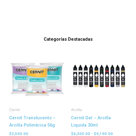
Categorías Destacadas
Rango
Este
Este
de
producto
prod
precios:
tiene
tien
desde
$6,300.00
múltiples
múlt
hasta
variantes.
vari
$9,190.00
Las
Las
opciones
opc
se
se
pueden
pue
Cernit
Arcilla
elegir
elegi
Cernit Translucents –
Cernit Gel – Arcilla
en
en
Arcilla Polimérica 56g
Liquida 30ml
la
la
$
3,500.00
$
6,300.00
-
$
9,190.00