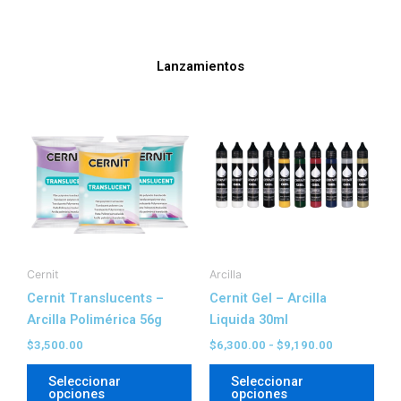
Lanzamientos
Rango
Este
Este
de
producto
prod
precios:
tiene
tien
desde
$6,300.00
múltiples
múlt
hasta
variantes.
vari
$9,190.00
Las
Las
opciones
opc
se
se
pueden
pue
Cernit
Arcilla
elegir
elegi
Cernit Translucents –
Cernit Gel – Arcilla
en
en
Arcilla Polimérica 56g
Liquida 30ml
la
la
$
3,500.00
$
6,300.00
-
$
9,190.00
página
pági
Seleccionar
Seleccionar
de
de
opciones
opciones