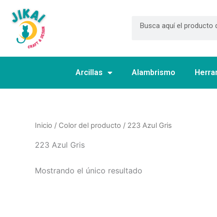
Ir
al
Search
contenido
Arcillas
Alambrismo
Herra
Inicio
/ Color del producto / 223 Azul Gris
223 Azul Gris
Mostrando el único resultado
Este
producto