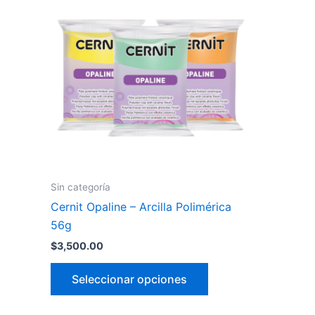
tiene
múltiples
variantes.
Las
opciones
se
pueden
elegir
en
la
Sin categoría
página
Cernit Opaline – Arcilla Polimérica
de
56g
producto
$
3,500.00
Seleccionar opciones