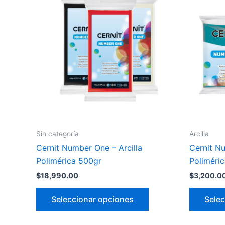
tiene
múltiples
variantes.
Las
opciones
se
pueden
elegir
en
la
Sin categoría
Arcilla
página
Cernit Number One – Arcilla
Cernit Nu
de
Polimérica 500gr
Poliméri
producto
$
18,990.00
$
3,200.0
Seleccionar opciones
Selec