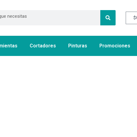
$
mientas
Cortadores
Pinturas
Promociones
Rango
Este
de
producto