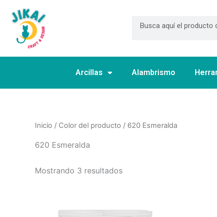
Ir
al
Search
contenido
Arcillas
Alambrismo
Herra
Inicio
/ Color del producto / 620 Esmeralda
620 Esmeralda
Mostrando 3 resultados
Este
producto