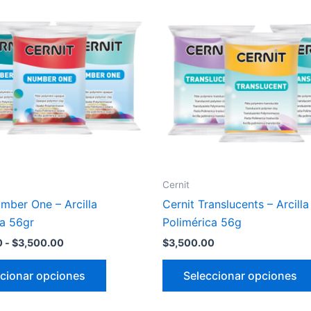
precios:
desde
tiene
$3,200.00
múltiples
hasta
variantes.
$3,500.00
Las
opciones
se
pueden
elegir
en
la
Cernit
página
mber One – Arcilla
Cernit Translucents – Arcilla
de
ca 56gr
Polimérica 56g
producto
0
-
$
3,500.00
$
3,500.00
cionar opciones
Seleccionar opciones