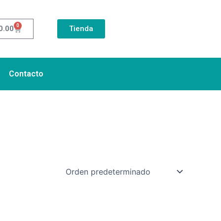
0
Cart
0.00
Tienda
Contacto
Este
producto