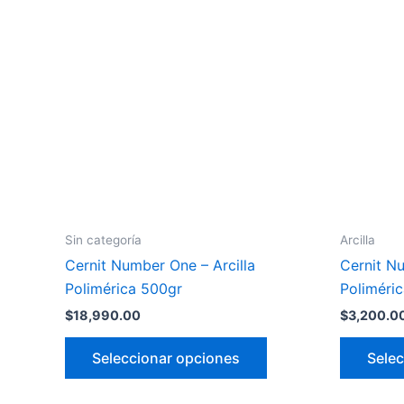
tiene
múltiples
variantes.
Las
opciones
se
pueden
elegir
en
la
Sin categoría
Arcilla
página
Cernit Number One – Arcilla
Cernit Nu
de
Polimérica 500gr
Poliméri
producto
$
18,990.00
$
3,200.0
Seleccionar opciones
Selec