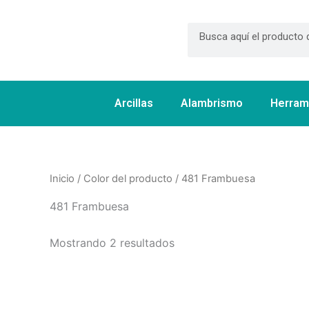
Ir
al
Search
contenido
Arcillas
Alambrismo
Herram
Inicio
/ Color del producto / 481 Frambuesa
481 Frambuesa
Mostrando 2 resultados
Este
producto